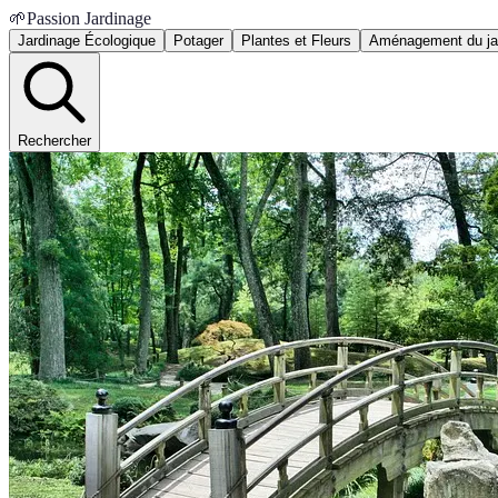
🌱
Passion Jardinage
Jardinage Écologique
Potager
Plantes et Fleurs
Aménagement du ja
Rechercher