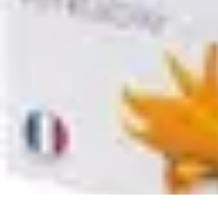
Passion Jardinage
Biodiversité
Jardinage Potager
Plantes et Écologie
Choix des Plantes
Co
Passion Jardinage