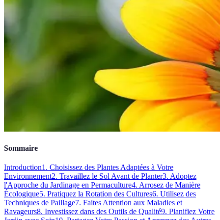
Sommaire
Introduction
1. Choisissez des Plantes Adaptées à Votre
Environnement
2. Travaillez le Sol Avant de Planter
3. Adoptez
l'Approche du Jardinage en Permaculture
4. Arrosez de Manière
Écologique
5. Pratiquez la Rotation des Cultures
6. Utilisez des
Techniques de Paillage
7. Faites Attention aux Maladies et
Ravageurs
8. Investissez dans des Outils de Qualité
9. Planifiez Votre