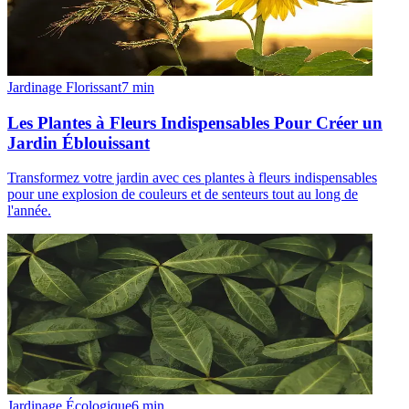
Jardinage Florissant
7
min
Les Plantes à Fleurs Indispensables Pour Créer un
Jardin Éblouissant
Transformez votre jardin avec ces plantes à fleurs indispensables
pour une explosion de couleurs et de senteurs tout au long de
l'année.
Jardinage Écologique
6
min