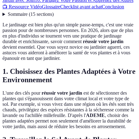
Jardin avec Soin
10. Partagez Votre Passion et Apprenez des Autres
📺 Ressource Vidéo
Glossaire
Checklist avant achat
Conclusion
Sommaire
(
15
sections
)
Le jardinage est bien plus qu'un simple passe-temps, c'est une vraie
passion pour de nombreuses personnes. En 2026, alors que de plus
en plus d'individus se tournent vers une pratique de jardinage
durable et enrichissante, savoir comment
réussir votre jardin
devient essentiel. Que vous soyez novice ou jardinier aguerri, ces
astuces vous aideront à améliorer la santé de vos plantes et à vous
épanouir en tant que jardinier.
1. Choisissez des Plantes Adaptées à Votre
Environnement
L'une des clés pour
réussir votre jardin
est de sélectionner des
plantes qui s'épanouissent dans votre climat local et votre type de
sol. Par exemple, si vous vivez dans une région où les étés sont très
chauds, privilégiez des espèces résistantes à la sécheresse comme la
lavande ou l'achillée millefeuille. D'après l'
ADEME
, choisir des
plantes adaptées permet non seulement d'améliorer la durabilité de
votre jardin, mais aussi de réduire les besoins en arrosemement.