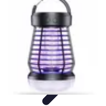
Passion Jardinage
Biodiversité
Jardinage Potager
Plantes et Écologie
Choix des
Plantes
Conseils de Jardinage
Passion Jardinage