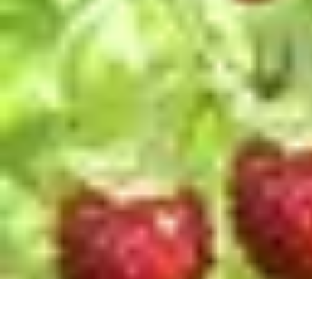
Passion Jardinage
Biodiversité
Jardinage Potager
Plantes et Écologie
Choix des Plantes
Co
Passion Jardinage