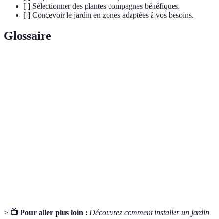
[ ] Sélectionner des plantes compagnes bénéfiques.
[ ] Concevoir le jardin en zones adaptées à vos besoins.
Glossaire
Terme
Définition
Méthode de culture qui imite les écosystèmes
Permaculture
naturels pour une agriculture durable.
Plantes qui se soutiennent mutuellement en
Plantes
limitant les nuisibles ou en améliorant la
compagnes
croissance.
Mélange de matières organiques décomposées
Compost
utilisé pour enrichir le sol.
>
📺 Pour aller plus loin :
Découvrez comment installer un jardin