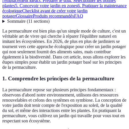
l'emplacement idéal
3. Préparer le sol
4. Sélectionner les bonnes
plantes
5. Concevoir votre jardin en zones
6. Pratiquer la maintenance
écologique
Checklist avant de créer votre jardin
potager
Glossaire
Produits recommandés
FAQ
Sommaire
(
11
sections
)
La permaculture est bien plus qu'un simple mode de culture, c'est un
véritable art de vivre qui cherche à réparer l'équilibre naturel en
imitant les écosystèmes. En 2026, de plus en plus de jardiniers se
tournent vers cette approche écologique pour créer un jardin potager
qui non seulement fournit des aliments sains, mais contribue
également à la biodiversité. Dans cet article, nous allons explorer les
étapes simples pour établir un jardin potager basé sur les principes
de la permaculture.
1. Comprendre les principes de la permaculture
La permaculture repose sur plusieurs principes fondamentaux :
observons d'abord notre environnement, utilisons des ressources
renouvelables et créons des systèmes en symbiose. La conception de
votre jardin doit tenir compte de l'exposition au soleil, de la qualité
du sol, et même des interactions entre les plantes. En pratiquant la
permaculture, vous cultivez un jardin qui travaille pour vous tout en
respectant son écosystème.