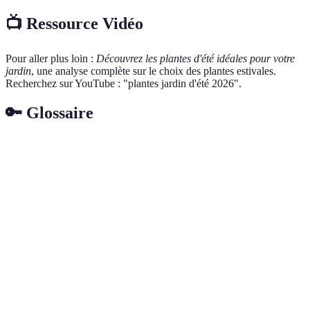
📺 Ressource Vidéo
Pour aller plus loin :
Découvrez les plantes d'été idéales pour votre
jardin
, une analyse complète sur le choix des plantes estivales.
Recherchez sur YouTube : "plantes jardin d'été 2026".
🔑 Glossaire
Terme
Définition
Hibiscus
Plante tropicale de jardin aux grandes fleurs.
Insectes, comme les abeilles, qui aident la
Pollinisateurs
fertilisation des plantes.
Sols bien
Sols permettant à l'eau de s'écouler facilement,
drainés
évitant l'engorgement.