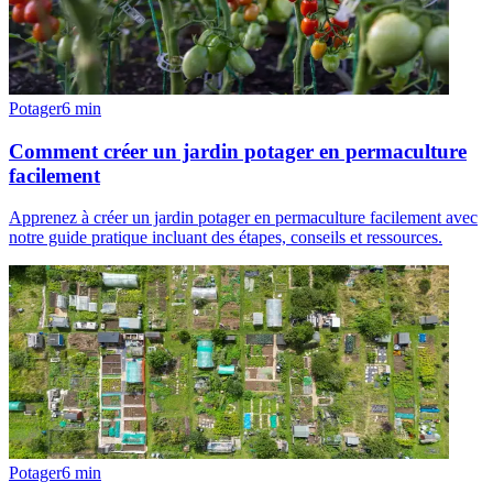
Potager
6
min
Comment créer un jardin potager en permaculture
facilement
Apprenez à créer un jardin potager en permaculture facilement avec
notre guide pratique incluant des étapes, conseils et ressources.
Potager
6
min