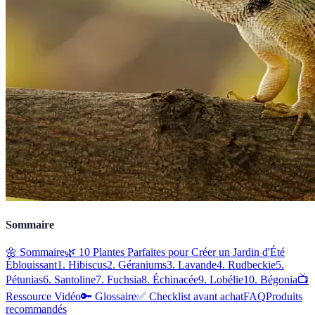
Sommaire
🌼 Sommaire
🌿 10 Plantes Parfaites pour Créer un Jardin d'Été
Éblouissant
1. Hibiscus
2. Géraniums
3. Lavande
4. Rudbeckie
5.
Pétunias
6. Santoline
7. Fuchsia
8. Échinacée
9. Lobélie
10. Bégonia
📺
Ressource Vidéo
🔑 Glossaire
✅ Checklist avant achat
FAQ
Produits
recommandés