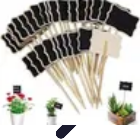
Passion Jardinage
Biodiversité
Jardinage Potager
Plantes et Écologie
Choix des
Plantes
Conseils de Jardinage
Passion Jardinage