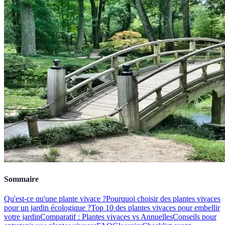
Sommaire
Qu'est-ce qu'une plante vivace ?
Pourquoi choisir des plantes vivaces
pour un jardin écologique ?
Top 10 des plantes vivaces pour embellir
votre jardin
Comparatif : Plantes vivaces vs Annuelles
Conseils pour