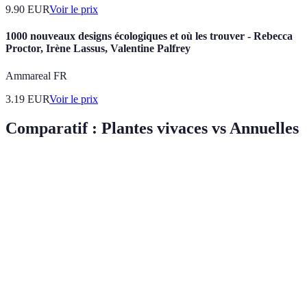
9.90
EUR
Voir le prix
1000 nouveaux designs écologiques et où les trouver - Rebecca
Proctor, Irène Lassus, Valentine Palfrey
Ammareal FR
3.19
EUR
Voir le prix
Comparatif : Plantes vivaces vs Annuelles
Critère
Plantes Vivaces
Plantes Annuelles
Verdict
Durée de
Vivaces
Plusieurs années
Une saison
vie
gagnent
Nécessite un
Vivaces
Entretien
Moins exigeante
entretien élevé
recommandé
Résistance
Souvent très
Vivaces