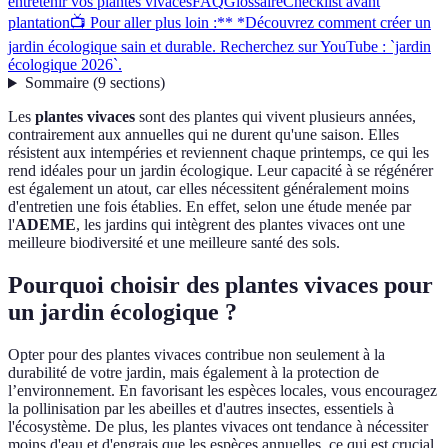
entretenir vos plantes vivaces
FAQ
Glossaire
Checklist avant
plantation
📺 Pour aller plus loin :** *Découvrez comment créer un
jardin écologique sain et durable. Recherchez sur YouTube : `jardin
écologique 2026`.
Sommaire
(
9
sections
)
Les
plantes vivaces
sont des plantes qui vivent plusieurs années,
contrairement aux annuelles qui ne durent qu'une saison. Elles
résistent aux intempéries et reviennent chaque printemps, ce qui les
rend idéales pour un jardin écologique. Leur capacité à se régénérer
est également un atout, car elles nécessitent généralement moins
d'entretien une fois établies. En effet, selon une étude menée par
l'
ADEME
, les jardins qui intègrent des plantes vivaces ont une
meilleure biodiversité et une meilleure santé des sols.
Pourquoi choisir des plantes vivaces pour
un jardin écologique ?
Opter pour des plantes vivaces contribue non seulement à la
durabilité de votre jardin, mais également à la protection de
l’environnement. En favorisant les espèces locales, vous encouragez
la pollinisation par les abeilles et d'autres insectes, essentiels à
l'écosystème. De plus, les plantes vivaces ont tendance à nécessiter
moins d'eau et d'engrais que les espèces annuelles, ce qui est crucial