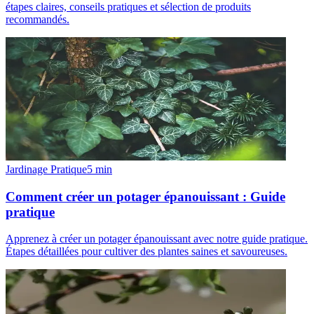
étapes claires, conseils pratiques et sélection de produits
recommandés.
Jardinage Pratique
5
min
Comment créer un potager épanouissant : Guide
pratique
Apprenez à créer un potager épanouissant avec notre guide pratique.
Étapes détaillées pour cultiver des plantes saines et savoureuses.