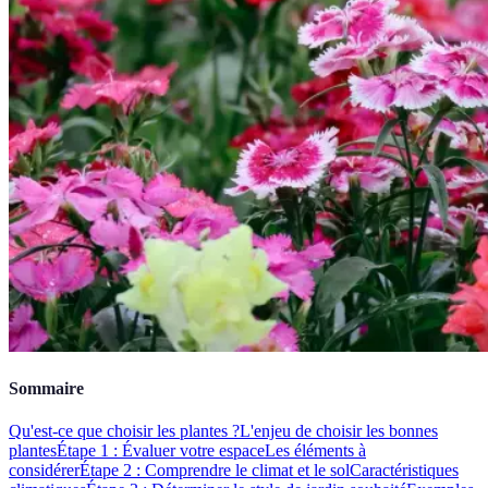
Sommaire
Qu'est-ce que choisir les plantes ?
L'enjeu de choisir les bonnes
plantes
Étape 1 : Évaluer votre espace
Les éléments à
considérer
Étape 2 : Comprendre le climat et le sol
Caractéristiques