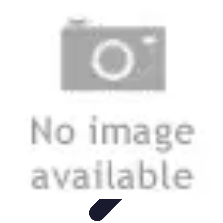
Passion Jardinage
Biodiversité
Jardinage Potager
Plantes et Écologie
Choix des
Plantes
Conseils de Jardinage
Passion Jardinage