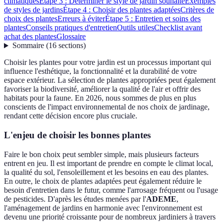
climatiques
Étape 3 : Déterminer le style de jardin souhaité
Exemples
de styles de jardins
Étape 4 : Choisir des plantes adaptées
Critères de
choix des plantes
Erreurs à éviter
Étape 5 : Entretien et soins des
plantes
Conseils pratiques d'entretien
Outils utiles
Checklist avant
achat des plantes
Glossaire
Sommaire
(
16
sections
)
Choisir les plantes pour votre jardin est un processus important qui
influence l'esthétique, la fonctionnalité et la durabilité de votre
espace extérieur. La sélection de plantes appropriées peut également
favoriser la biodiversité, améliorer la qualité de l'air et offrir des
habitats pour la faune. En 2026, nous sommes de plus en plus
conscients de l'impact environnemental de nos choix de jardinage,
rendant cette décision encore plus cruciale.
L'enjeu de choisir les bonnes plantes
Faire le bon choix peut sembler simple, mais plusieurs facteurs
entrent en jeu. Il est important de prendre en compte le climat local,
la qualité du sol, l'ensoleillement et les besoins en eau des plantes.
En outre, le choix de plantes adaptées peut également réduire le
besoin d'entretien dans le futur, comme l'arrosage fréquent ou l'usage
de pesticides. D'après les études menées par l'
ADEME
,
l'aménagement de jardins en harmonie avec l'environnement est
devenu une priorité croissante pour de nombreux jardiniers à travers