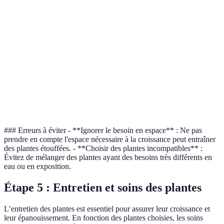
Taille à
60 cm
30 cm
80 cm
maturité
Exposition
Plein soleil
Ombre
Mi-ombre
Entretien
Faible
Élevé
Moyen
Bonne
Ne pas
À
Verdict
choix
choisir
considérer
### Erreurs à éviter - **Ignorer le besoin en espace** : Ne pas
prendre en compte l'espace nécessaire à la croissance peut entraîner
des plantes étouffées. - **Choisir des plantes incompatibles** :
Évitez de mélanger des plantes ayant des besoins très différents en
eau ou en exposition.
Étape 5 : Entretien et soins des plantes
L’entretien des plantes est essentiel pour assurer leur croissance et
leur épanouissement. En fonction des plantes choisies, les soins