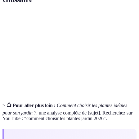
Terme
Définition
Acte de mettre une plante dans le sol pour qu'elle
Plantation
grandisse.
Capacité d'une plante à survivre aux conditions
Rusticité
climatiques.
Variété des espèces vivantes dans un écosystème
Biodiversité
donné.
>
📺 Pour aller plus loin :
Comment choisir les plantes idéales
pour son jardin ?
, une analyse complète de [sujet]. Recherchez sur
YouTube : "comment choisir les plantes jardin 2026".