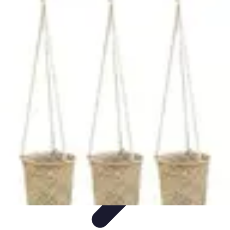
Passion Jardinage
Biodiversité
Jardinage Potager
Plantes et Écologie
Choix des
Plantes
Conseils de Jardinage
Passion Jardinage