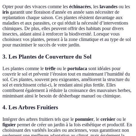
Opter pour des vivaces comme les
échinacées
, les
lavandes
ou les
iris
garantit une floraison d'année en année sans nécessiter de
replantation chaque saison. Ces plantes résistent davantage aux
maladies et aux parasites, ce qui réduit la nécessité d’interventions
chimiques. De plus, elles peuvent offrir des habitats pour divers
insectes, aidant ainsi à renforcer la biodiversité. Lorsque vous
choisissez vos plantes, pensez à la zone climatique et au type de sol
pour maximiser le succès de votre jardin.
3.
Les Plantes de Couverture du Sol
Les plantes comme le
trèfle
ou le
portulaca
sont idéales pour
couvrir le sol et prévenir l’érosion tout en maintenant l’humidité du
sol. Ces plantes, souvent peu exigeantes, améliorent la structure du
sol et enrichissent celui-ci, le rendant ainsi plus fertile. Elles
contribuent également à réduire la croissance des mauvaises herbes,
minimisant ainsi le besoin de désherbage manuel ou chimique.
4.
Les Arbres Fruitiers
Intégrer des arbres fruitiers tels que le
pommier
, le
cerisier
ou le
figuier
permet de créer un jardin à la fois esthétique et productif. En
choisissant des variétés locales ou anciennes, vous garantissez non
seulement une meilleure adaptation au climat, mais également la