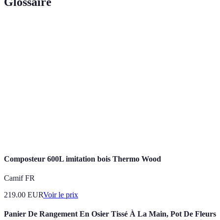
Glossaire
Terme
Définition
La diversité des espèces vivantes dans un
Biodiversité
écosystème.
Plante
Plante qui vit plusieurs années, fleurs chaque
vivace
saison, sans replantation.
Plante
Plante dont les feuilles ou fleurs offrent des
aromatique
propriétés gustatives ou médicinales.
Composteur 600L imitation bois Thermo Wood
Camif FR
219.00
EUR
Voir le prix
Panier De Rangement En Osier Tissé À La Main, Pot De Fleurs