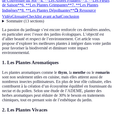
de Couverture du Sol**
4. **Les Arbres Fruitiers**
5. **Les Fleurs
de Saison**
6. **Les Plantes Grimpantes**
7. **Les Plantes
Indigènes**
8. **Les Plantes Dépolluantes**
📺 Ressource
Vidéo
Glossaire
Checklist avant achat
Conclusion
Sommaire
(
13
sections
)
La passion du jardinage s’est encore renforcée ces dernières années,
en particulier avec l’essor des jardins écologiques. L’objectif est
d’allier beauté et respect de l’environnement. Cet article vous
propose d’explorer les meilleures plantes à intégrer dans votre jardin
pour favoriser la biodiversité et diminuer votre impact
environnemental.
1.
Les Plantes Aromatiques
Les plantes aromatiques comme le
thym
, la
menthe
ou le
romarin
sont non seulement utiles en cuisine, mais elles attirent aussi de
nombreux insectes pollinisateurs. En plus de leur rôle culinaire, elles
contribuent à la création d’un écosystème équilibré en fournissant du
nectar et du pollen. Selon une étude de l’ADEME, planter des
herbes aromatiques peut réduire de 30% le besoin en traitements
chimiques, tout en prenant soin de l’esthétique du jardin.
2.
Les Plantes Vivaces