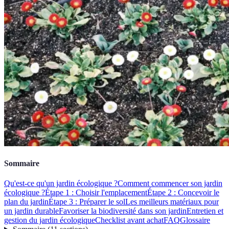
Sommaire
Qu'est-ce qu'un jardin écologique ?
Comment commencer son jardin
écologique ?
Étape 1 : Choisir l'emplacement
Étape 2 : Concevoir le
plan du jardin
Étape 3 : Préparer le sol
Les meilleurs matériaux pour
un jardin durable
Favoriser la biodiversité dans son jardin
Entretien et
gestion du jardin écologique
Checklist avant achat
FAQ
Glossaire