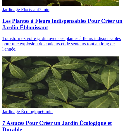
Jardinage Florissant
7
min
Les Plantes à Fleurs Indispensables Pour Créer un
Jardin Éblouissant
Transformez votre jardin avec ces plantes à fleurs indispensables
pour une explosion de couleurs et de senteurs tout au long de
l'année.
Jardinage Écologique
6
min
7 Astuces Pour Créer un Jardin Écologique et
Durable