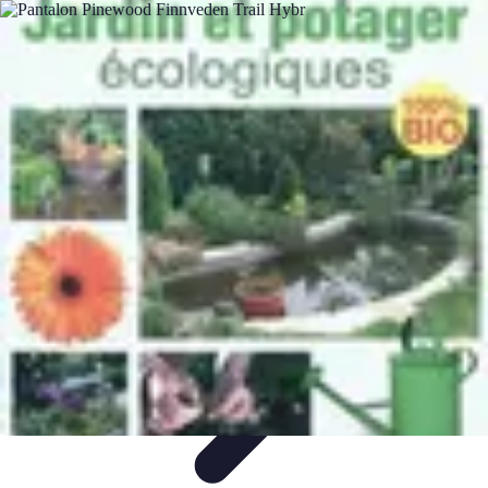
Passion Jardinage
Biodiversité
Jardinage Potager
Plantes et Écologie
Choix des
Plantes
Conseils de Jardinage
Passion Jardinage