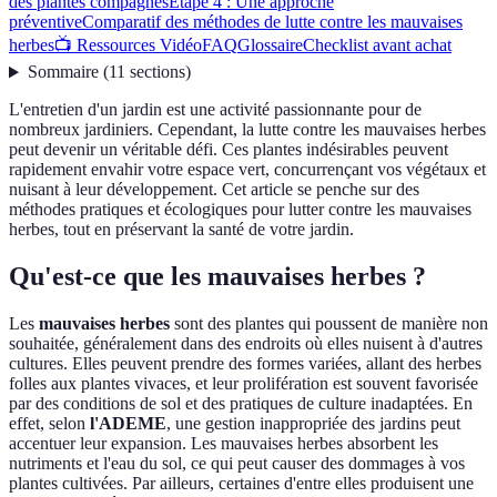
des plantes compagnes
Étape 4 : Une approche
préventive
Comparatif des méthodes de lutte contre les mauvaises
herbes
📺 Ressources Vidéo
FAQ
Glossaire
Checklist avant achat
Sommaire
(
11
sections
)
L'entretien d'un jardin est une activité passionnante pour de
nombreux jardiniers. Cependant, la lutte contre les mauvaises herbes
peut devenir un véritable défi. Ces plantes indésirables peuvent
rapidement envahir votre espace vert, concurrençant vos végétaux et
nuisant à leur développement. Cet article se penche sur des
méthodes pratiques et écologiques pour lutter contre les mauvaises
herbes, tout en préservant la santé de votre jardin.
Qu'est-ce que les mauvaises herbes ?
Les
mauvaises herbes
sont des plantes qui poussent de manière non
souhaitée, généralement dans des endroits où elles nuisent à d'autres
cultures. Elles peuvent prendre des formes variées, allant des herbes
folles aux plantes vivaces, et leur prolifération est souvent favorisée
par des conditions de sol et des pratiques de culture inadaptées. En
effet, selon
l'ADEME
, une gestion inappropriée des jardins peut
accentuer leur expansion. Les mauvaises herbes absorbent les
nutriments et l'eau du sol, ce qui peut causer des dommages à vos
plantes cultivées. Par ailleurs, certaines d'entre elles produisent une