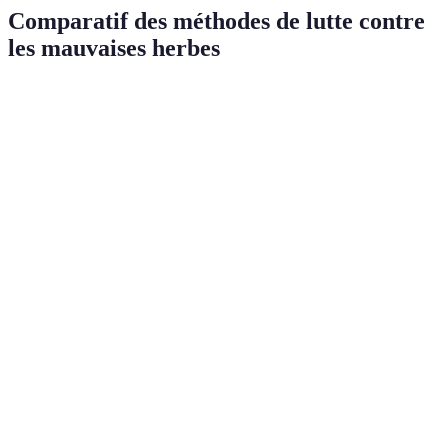
Comparatif des méthodes de lutte contre
les mauvaises herbes
Méthode
Avantages
Inconvénients
Efficacité
Fastidieux pour
Désherbage
Simple, peu
les grandes
Élevée
manuel
coûteux
surfaces
Préserve
Coût initial en
Paillage
l'humidité,
Élevée
matériaux
enrichit le sol
Peut nécessiter
Plantes
Favorise la
des connaissances
Modérée
compagnes
biodiversité
en jardinage
Demande une
Approches
Limite la
planification à
Élevée