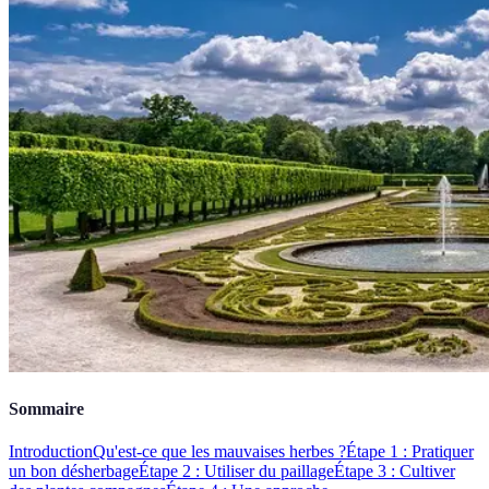
Sommaire
Introduction
Qu'est-ce que les mauvaises herbes ?
Étape 1 : Pratiquer
un bon désherbage
Étape 2 : Utiliser du paillage
Étape 3 : Cultiver