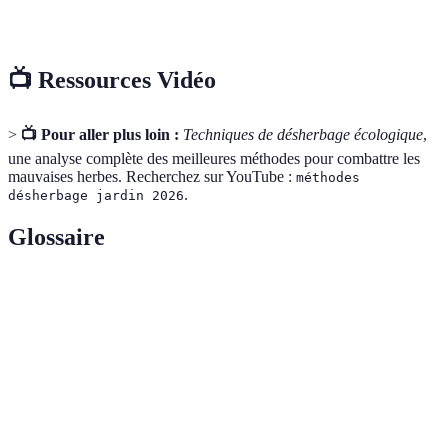
préventives
prolifération
long terme
📺 Ressources Vidéo
>
📺 Pour aller plus loin :
Techniques de désherbage écologique
,
une analyse complète des meilleures méthodes pour combattre les
mauvaises herbes. Recherchez sur YouTube :
méthodes
.
désherbage jardin 2026
Glossaire
Terme
Définition
Mauvaises
Plantes indésirables qui poussent dans les cultures ou
herbes
jardins, nuisant au développement des autres plantes.
Couverture du sol par des matières organiques pour
Paillage
limiter la croissance des mauvaises herbes et