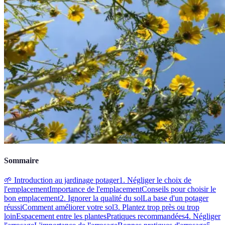
Sommaire
🌱 Introduction au jardinage potager
1. Négliger le choix de
l'emplacement
Importance de l'emplacement
Conseils pour choisir le
bon emplacement
2. Ignorer la qualité du sol
La base d'un potager
réussi
Comment améliorer votre sol
3. Plantez trop près ou trop
loin
Espacement entre les plantes
Pratiques recommandées
4. Négliger