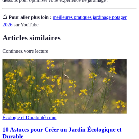
dessous pour optimiser votre expérience de jardinage !
📺
Pour aller plus loin :
meilleures pratiques jardinage potager
2026
sur YouTube
Articles similaires
Continuez votre lecture
Écologie et Durabilité
6
min
10 Astuces pour Créer un Jardin Écologique et
Durable