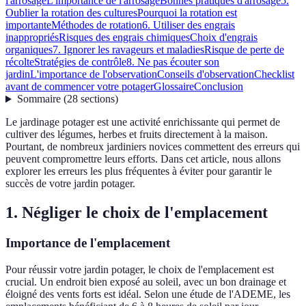
l'arrosage
L'importance de l'arrosage
Bonnes pratiques d'arrosage
5.
Oublier la rotation des cultures
Pourquoi la rotation est
importante
Méthodes de rotation
6. Utiliser des engrais
inappropriés
Risques des engrais chimiques
Choix d'engrais
organiques
7. Ignorer les ravageurs et maladies
Risque de perte de
récolte
Stratégies de contrôle
8. Ne pas écouter son
jardin
L'importance de l'observation
Conseils d'observation
Checklist
avant de commencer votre potager
Glossaire
Conclusion
Sommaire
(
28
sections
)
Le jardinage potager est une activité enrichissante qui permet de
cultiver des légumes, herbes et fruits directement à la maison.
Pourtant, de nombreux jardiniers novices commettent des erreurs qui
peuvent compromettre leurs efforts. Dans cet article, nous allons
explorer les erreurs les plus fréquentes à éviter pour garantir le
succès de votre jardin potager.
1. Négliger le choix de l'emplacement
Importance de l'emplacement
Pour réussir votre jardin potager, le choix de l'emplacement est
crucial. Un endroit bien exposé au soleil, avec un bon drainage et
éloigné des vents forts est idéal. Selon une étude de l'ADEME, les