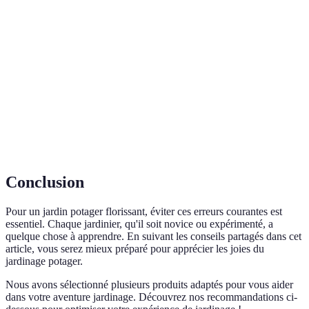
Pratique consistant à alterner les différentes
Rotation des
familles de plantes cultivées au même endroit
cultures
pour maintenir la santé du sol.
Matière ajoutée au sol pour améliorer sa structure
Amendement
ou sa fertilité.
Matière organique décomposée utilisée comme
Compost
engrais naturel.
Conclusion
Pour un jardin potager florissant, éviter ces erreurs courantes est
essentiel. Chaque jardinier, qu'il soit novice ou expérimenté, a
quelque chose à apprendre. En suivant les conseils partagés dans cet
article, vous serez mieux préparé pour apprécier les joies du
jardinage potager.
Nous avons sélectionné plusieurs produits adaptés pour vous aider
dans votre aventure jardinage. Découvrez nos recommandations ci-