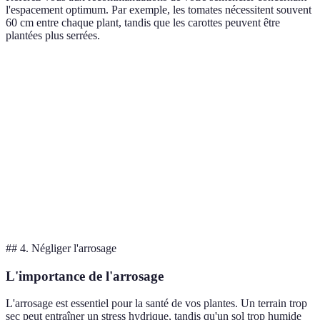
l'espacement optimum. Par exemple, les tomates nécessitent souvent
60 cm entre chaque plant, tandis que les carottes peuvent être
plantées plus serrées.
Plante
Espacement recommandé
Profondeur de semis
Tomate
60 cm
1-2 cm
Carotte
5-7 cm
1-2 cm
Basilic
30 cm
0.5 cm
Courgette
90 cm
2-3 cm
## 4. Négliger l'arrosage
L'importance de l'arrosage
L'arrosage est essentiel pour la santé de vos plantes. Un terrain trop
sec peut entraîner un stress hydrique, tandis qu'un sol trop humide