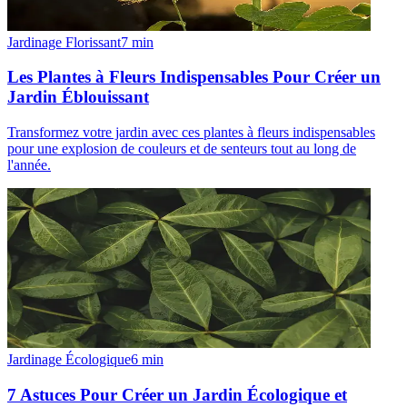
Jardinage Florissant
7
min
Les Plantes à Fleurs Indispensables Pour Créer un
Jardin Éblouissant
Transformez votre jardin avec ces plantes à fleurs indispensables
pour une explosion de couleurs et de senteurs tout au long de
l'année.
Jardinage Écologique
6
min
7 Astuces Pour Créer un Jardin Écologique et