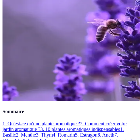
Sommaire
1. Qu'est-ce qu'une plante aromatique ?
2. Comment créer votre
jardin aromatique ?
3. 10 plantes aromatiques indispensables
1.
Basilic
2. Menthe
3. Thym
4. Romarin
5. Estragon
6. Aneth
7.