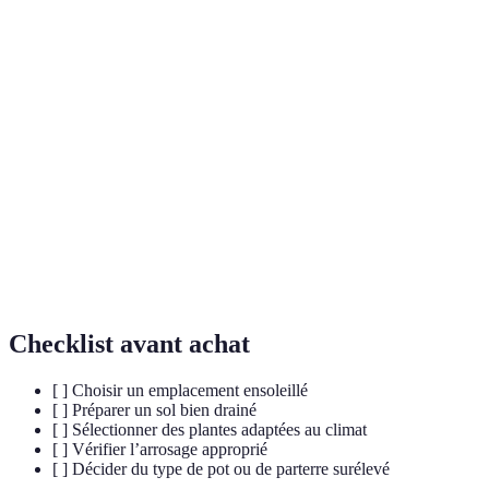
Terme
Définition
Plantes
Plantes utilisées pour leurs arômes ou leurs
aromatiques
saveurs en cuisine.
Huiles
Composés volatils extraits des plantes,
essentielles
responsables des arômes.
Action de planter des graines dans le sol pour
Semis
obtenir des plantes.
Checklist avant achat
[ ] Choisir un emplacement ensoleillé
[ ] Préparer un sol bien drainé
[ ] Sélectionner des plantes adaptées au climat
[ ] Vérifier l’arrosage approprié
[ ] Décider du type de pot ou de parterre surélevé