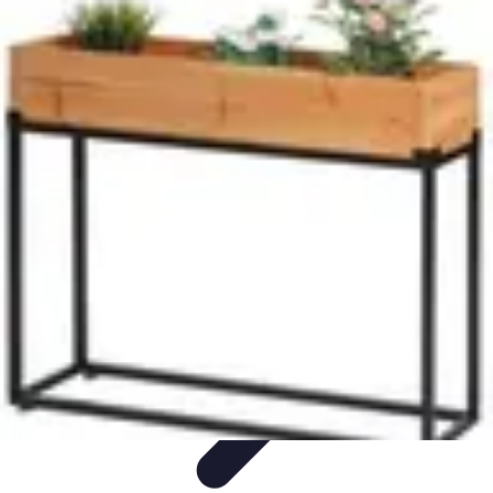
Passion Jardinage
Biodiversité
Jardinage Potager
Plantes et Écologie
Choix des
Plantes
Conseils de Jardinage
Passion Jardinage