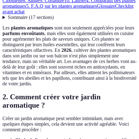
Ciboulette
8. Sauge
9. Coriandre
10. Laurier
4. Comparatif des plantes
aromatiques
5. F.A.Q sur les plantes aromatiques
Glossaire
Checklist
avant achat
Sommaire
(
17
sections
)
Les
plantes aromatiques
sont non seulement appréciées pour leurs
parfums envoûtants
, mais elles sont également utilisées en cuisine
pour agrémenter les plats de saveurs uniques. Ces plantes se
distinguent par leurs huiles essentielles, qui leur confèrent leurs
caractéristiques olfactives. En
2026
, cultiver des plantes aromatiques
dans son jardin ou sur son balcon n'est plus simplement une
tendance, mais un véritable art. Les avantages de ces herbes vont au-
delà de leur goût : elles sont souvent riches en antioxydants, en
vitamines et en minéraux. Par ailleurs, elles attirent les pollinisateurs
tels que les abeilles et les papillons, contribuant ainsi à la biodiversité
de votre jardin.
2. Comment créer votre jardin
aromatique ?
Créer un jardin aromatique peut sembler intimidant, mais avec
quelques étapes simples, cela devient une activité agréable. Voici
comment procéder :