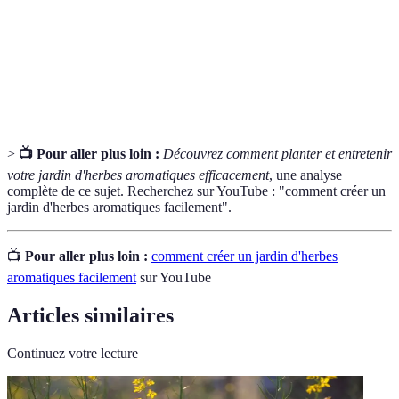
Mélange de matières organiques utilisé pour la
Terreau
culture des plantes en pot.
Couche de matériau appliquée sur le sol pour
Paillage
retenir l'humidité et réduire les mauvaises herbes.
>
📺 Pour aller plus loin :
Découvrez comment planter et entretenir
votre jardin d'herbes aromatiques efficacement
, une analyse
complète de ce sujet. Recherchez sur YouTube : "comment créer un
jardin d'herbes aromatiques facilement".
📺
Pour aller plus loin :
comment créer un jardin d'herbes
aromatiques facilement
sur YouTube
Articles similaires
Continuez votre lecture