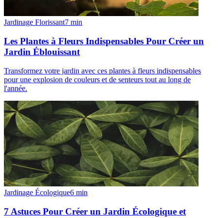
Jardinage Florissant
7
min
Les Plantes à Fleurs Indispensables Pour Créer un
Jardin Éblouissant
Transformez votre jardin avec ces plantes à fleurs indispensables
pour une explosion de couleurs et de senteurs tout au long de
l'année.
Jardinage Écologique
6
min
7 Astuces Pour Créer un Jardin Écologique et