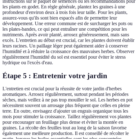
instructions sur le paquet de semences ou les recommandations pour
les plants en godet. En règle générale, plantez les graines à une
profondeur d'environ deux à trois fois leur taille. Pour les plants,
assurez-vous qu'ils sont bien espacés afin de permettre leur
développement. Une erreur commune est de surcharger les pots ou
les plates-bandes, ce qui peut entraîner une compétition pour les
nutriments. Après avoir planté, arrosez généreusement, mais sans
excès. L'entretien au début est crucial, car les plantes doivent établir
leurs racines. Un paillage léger peut également aider à conserver
l'humidité et à réduire la croissance des mauvaises herbes. Observer
régulièrement l'humidité du sol est essentiel pour éviter le stress
hydrique ou l'excès d'eau.
Étape 5 : Entretenir votre jardin
L'entretien est crucial pour la réussite de votre jardin d'herbes
aromatiques. Arrosez régulièrement, surtout pendant les périodes
sèches, mais veillez à ne pas trop mouiller le sol. Les herbes en pot
nécessitent souvent un arrosage plus fréquent que celles en pleine
terre. En outre, envisagez d'ajouter un engrais organique tous les
mois pour stimuler la croissance. Taillez régulièrement vos plantes
pour encourager un feuillage plus dense et éviter la montée en
graines. La récolte des feuilles tout au long de la saison favorise
également une meilleure production. Il est conseillé de récolter le
matin, lorsque les huiles essentielles sont les plus concentrées.