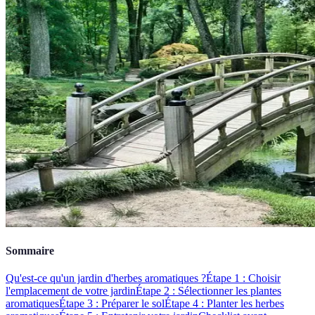
Sommaire
Qu'est-ce qu'un jardin d'herbes aromatiques ?
Étape 1 : Choisir
l'emplacement de votre jardin
Étape 2 : Sélectionner les plantes
aromatiques
Étape 3 : Préparer le sol
Étape 4 : Planter les herbes