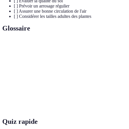
[ ] Évaluer la qualité du sol
[ ] Prévoir un arrosage régulier
[ ] Assurer une bonne circulation de l'air
[ ] Considérer les tailles adultes des plantes
Glossaire
Terme
Définition
Plante
Plante qui prospère avec peu ou pas de lumière directe
d'ombre
du soleil.
Couvre-
Plante utilisée pour recouvrir le sol afin de prévenir
sol
l'érosion et les mauvaises herbes.
Plante qui vit plus de deux saisons, revenant chaque
Vivace
année.
Quiz rapide