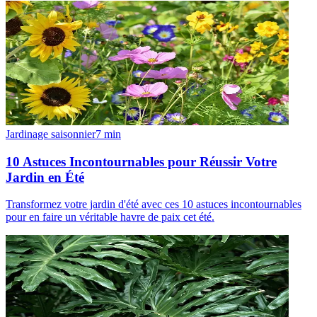
Jardinage saisonnier
7
min
10 Astuces Incontournables pour Réussir Votre
Jardin en Été
Transformez votre jardin d'été avec ces 10 astuces incontournables
pour en faire un véritable havre de paix cet été.