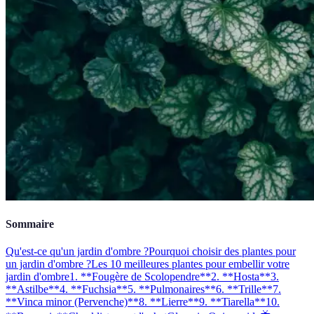
Sommaire
Qu'est-ce qu'un jardin d'ombre ?
Pourquoi choisir des plantes pour
un jardin d'ombre ?
Les 10 meilleures plantes pour embellir votre
jardin d'ombre
1. **Fougère de Scolopendre**
2. **Hosta**
3.
**Astilbe**
4. **Fuchsia**
5. **Pulmonaires**
6. **Trille**
7.
**Vinca minor (Pervenche)**
8. **Lierre**
9. **Tiarella**
10.