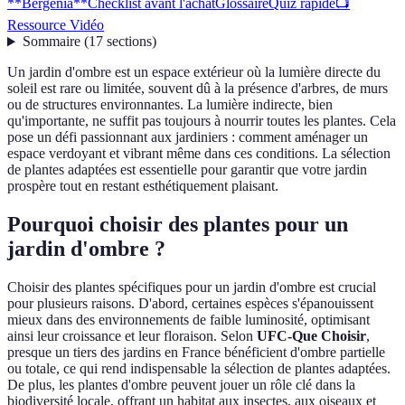
**Bergenia**
Checklist avant l'achat
Glossaire
Quiz rapide
📺
Ressource Vidéo
Sommaire
(
17
sections
)
Un jardin d'ombre est un espace extérieur où la lumière directe du
soleil est rare ou limitée, souvent dû à la présence d'arbres, de murs
ou de structures environnantes. La lumière indirecte, bien
qu'importante, ne suffit pas toujours à nourrir toutes les plantes. Cela
pose un défi passionnant aux jardiniers : comment aménager un
espace verdoyant et vibrant même dans ces conditions. La sélection
de plantes adaptées est essentielle pour garantir que votre jardin
prospère tout en restant esthétiquement plaisant.
Pourquoi choisir des plantes pour un
jardin d'ombre ?
Choisir des plantes spécifiques pour un jardin d'ombre est crucial
pour plusieurs raisons. D'abord, certaines espèces s'épanouissent
mieux dans des environnements de faible luminosité, optimisant
ainsi leur croissance et leur floraison. Selon
UFC-Que Choisir
,
presque un tiers des jardins en France bénéficient d'ombre partielle
ou totale, ce qui rend indispensable la sélection de plantes adaptées.
De plus, les plantes d'ombre peuvent jouer un rôle clé dans la
biodiversité locale, offrant un habitat aux insectes, aux oiseaux et