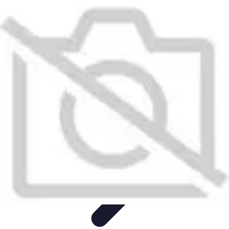
Passion Jardinage
Biodiversité
Jardinage Potager
Plantes et Écologie
Choix des
Plantes
Conseils de Jardinage
Passion Jardinage