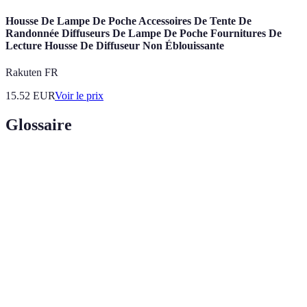
Housse De Lampe De Poche Accessoires De Tente De
Randonnée Diffuseurs De Lampe De Poche Fournitures De
Lecture Housse De Diffuseur Non Éblouissante
Rakuten FR
15.52
EUR
Voir le prix
Glossaire
Terme
Définition
Couche de matière organique ou inorganique
Mulchage
appliquée sur le sol pour préserver l'humidité et
supprimer les mauvaises herbes.
Plantes qui durent plusieurs années, revenant à chaque
Vivaces
saison.