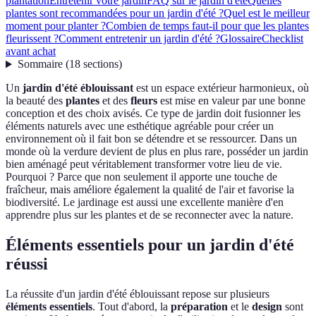
plantation
Entretenir votre jardin
FAQ sur le jardin d'été
Quelles
plantes sont recommandées pour un jardin d'été ?
Quel est le meilleur
moment pour planter ?
Combien de temps faut-il pour que les plantes
fleurissent ?
Comment entretenir un jardin d'été ?
Glossaire
Checklist
avant achat
Sommaire
(
18
sections
)
Un
jardin d'été éblouissant
est un espace extérieur harmonieux, où
la beauté des
plantes
et des
fleurs
est mise en valeur par une bonne
conception et des choix avisés. Ce type de jardin doit fusionner les
éléments naturels avec une esthétique agréable pour créer un
environnement où il fait bon se détendre et se ressourcer. Dans un
monde où la verdure devient de plus en plus rare, posséder un jardin
bien aménagé peut véritablement transformer votre lieu de vie.
Pourquoi ? Parce que non seulement il apporte une touche de
fraîcheur, mais améliore également la qualité de l'air et favorise la
biodiversité. Le jardinage est aussi une excellente manière d'en
apprendre plus sur les plantes et de se reconnecter avec la nature.
Éléments essentiels pour un jardin d'été
réussi
La réussite d'un jardin d'été éblouissant repose sur plusieurs
éléments essentiels
. Tout d'abord, la
préparation
et le
design
sont