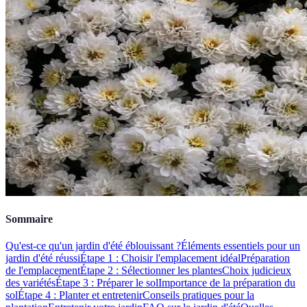
Sommaire
Qu'est-ce qu'un jardin d'été éblouissant ?
Éléments essentiels pour un
jardin d'été réussi
Étape 1 : Choisir l'emplacement idéal
Préparation
de l'emplacement
Étape 2 : Sélectionner les plantes
Choix judicieux
des variétés
Étape 3 : Préparer le sol
Importance de la préparation du
sol
Étape 4 : Planter et entretenir
Conseils pratiques pour la