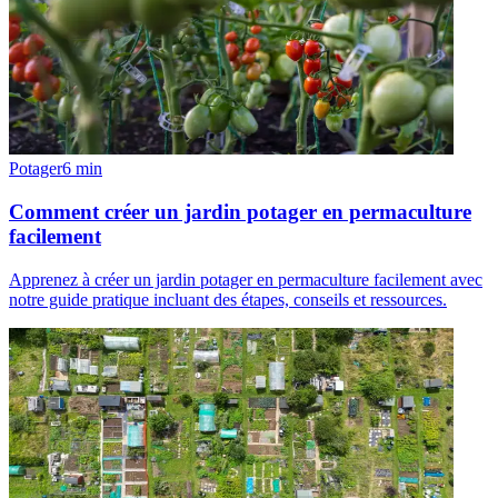
Potager
6
min
Comment créer un jardin potager en permaculture
facilement
Apprenez à créer un jardin potager en permaculture facilement avec
notre guide pratique incluant des étapes, conseils et ressources.