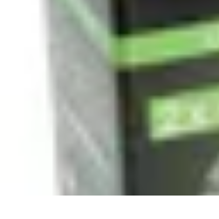
Passion Jardinage
Biodiversité
Jardinage Potager
Plantes et Écologie
Choix des Plantes
Co
Passion Jardinage