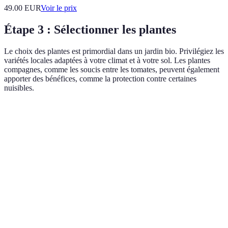
49.00
EUR
Voir le prix
Étape 3 : Sélectionner les plantes
Le choix des plantes est primordial dans un jardin bio. Privilégiez les
variétés locales adaptées à votre climat et à votre sol. Les plantes
compagnes, comme les soucis entre les tomates, peuvent également
apporter des bénéfices, comme la protection contre certaines
nuisibles.
Plante
Avantages
Plantations compagnes
Note
Fruits riches
Très
Tomate
Basilic, soucis
en vitamines
populaire
Facile à
Gros
Courgette
Maïs, haricots
cultiver
rendement
Riche en
Exige un 
Poivron
Oignons, tomate
antioxydants
ensoleille