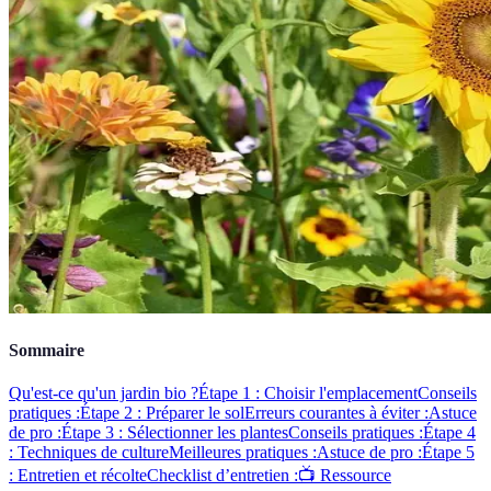
Sommaire
Qu'est-ce qu'un jardin bio ?
Étape 1 : Choisir l'emplacement
Conseils
pratiques :
Étape 2 : Préparer le sol
Erreurs courantes à éviter :
Astuce
de pro :
Étape 3 : Sélectionner les plantes
Conseils pratiques :
Étape 4
: Techniques de culture
Meilleures pratiques :
Astuce de pro :
Étape 5
: Entretien et récolte
Checklist d’entretien :
📺 Ressource