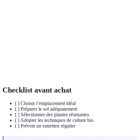
Terme
Définition
Mélange de matières organiques décomposées
Compost
utilisé comme fertilisant naturel.
Biodiversité
Variété des espèces vivantes dans un écosystème.
Lutte
Méthode de gestion des nuisibles alliant différentes
intégrée
techniques pour maintenir le contrôle écologique.
Checklist avant achat
[ ] Choisir l’emplacement idéal
[ ] Préparer le sol adéquatement
[ ] Sélectionner des plantes résistantes
[ ] Adopter les techniques de culture bio
[ ] Prévoir un entretien régulier