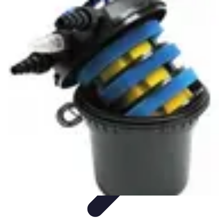
Passion Jardinage
Biodiversité
Jardinage Potager
Plantes et Écologie
Choix des
Plantes
Conseils de Jardinage
Passion Jardinage