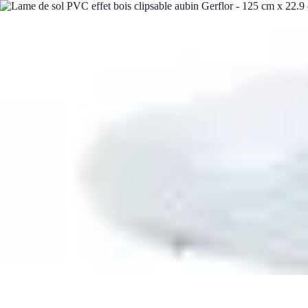
Passion Jardinage
Biodiversité
Jardinage Potager
Plantes et Écologie
Choix des Plantes
Co
Passion Jardinage