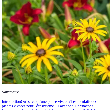
Sommaire
Introduction
Qu'est-ce qu'une plante vivace ?
Les bienfaits des
plantes vivaces pour l'écosystème
1. Lavande
2. Echinacée
3.