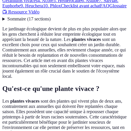
Géraniums vivaces
4. Acore
5. Hémérocalle
6. Astilbe
7. Salvia
8.
Euphorbe
9. Heuchera
10. Phlox
Checklist avant achat
FAQ
Glossaire
📺 Ressource Vidéo
Sommaire
(
17
sections
)
Le jardinage écologique devient de plus en plus populaire alors que
les gens cherchent à réduire leur empreinte écologique tout en
appréciant la beauté de la nature. Les
plantes vivaces
sont un
excellent choix pour ceux qui souhaitent créer un jardin durable.
Contrairement aux annuelles, elles reviennent chaque année, ce qui
réduit le besoin de replantation et de nouvelles consommations de
ressources. Cet article met en avant dix plantes vivaces
incontournables qui non seulement embellissent votre espace, mais
jouent également un rôle crucial dans le soutien de l'écosystème
local.
Qu'est-ce qu'une plante vivace ?
Les
plantes vivaces
sont des plantes qui vivent plus de deux ans,
contrairement aux annuelles qui doivent être replantées chaque
saison. Elles possèdent une capacité unique à repousser chaque
printemps à partir de leurs racines souterraines. Cette caractéristique
est particulièrement bénéfique pour le jardinier soucieux de
l'environnement car elle permet de préserver les ressources, tant en