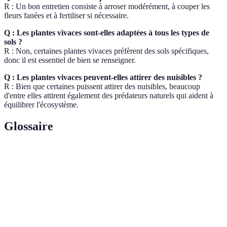
R : Un bon entretien consiste à arroser modérément, à couper les
fleurs fanées et à fertiliser si nécessaire.
Q : Les plantes vivaces sont-elles adaptées à tous les types de
sols ?
R : Non, certaines plantes vivaces préfèrent des sols spécifiques,
donc il est essentiel de bien se renseigner.
Q : Les plantes vivaces peuvent-elles attirer des nuisibles ?
R : Bien que certaines puissent attirer des nuisibles, beaucoup
d'entre elles attirent également des prédateurs naturels qui aident à
équilibrer l'écosystème.
Glossaire
Terme
Définition
Plante
Plante qui vit plusieurs années, revenant chaque
vivace
saison.
Animal (souvent un insecte) qui transporte le
Pollinisateur
pollen, aidant à la reproduction des plantes.