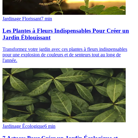
Jardinage Florissant
7
min
Les Plantes à Fleurs Indispensables Pour Créer un
Jardin Éblouissant
Transformez votre jardin avec ces plantes à fleurs indispensables
pour une explosion de couleurs et de senteurs tout au long de
l'année.
Jardinage Écologique
6
min