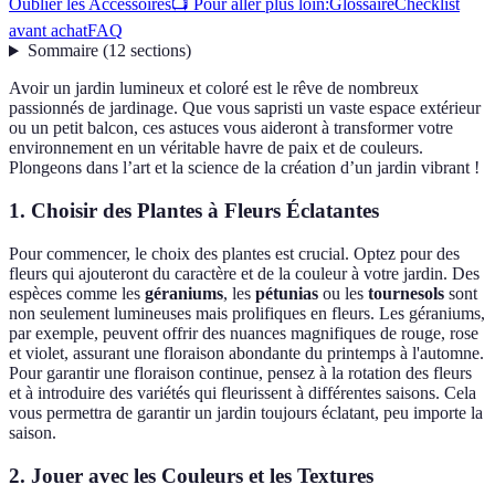
Oublier les Accessoires
📺 Pour aller plus loin:
Glossaire
Checklist
avant achat
FAQ
Sommaire
(
12
sections
)
Avoir un jardin lumineux et coloré est le rêve de nombreux
passionnés de jardinage. Que vous sapristi un vaste espace extérieur
ou un petit balcon, ces astuces vous aideront à transformer votre
environnement en un véritable havre de paix et de couleurs.
Plongeons dans l’art et la science de la création d’un jardin vibrant !
1. Choisir des Plantes à Fleurs Éclatantes
Pour commencer, le choix des plantes est crucial. Optez pour des
fleurs qui ajouteront du caractère et de la couleur à votre jardin. Des
espèces comme les
géraniums
, les
pétunias
ou les
tournesols
sont
non seulement lumineuses mais prolifiques en fleurs. Les géraniums,
par exemple, peuvent offrir des nuances magnifiques de rouge, rose
et violet, assurant une floraison abondante du printemps à l'automne.
Pour garantir une floraison continue, pensez à la rotation des fleurs
et à introduire des variétés qui fleurissent à différentes saisons. Cela
vous permettra de garantir un jardin toujours éclatant, peu importe la
saison.
2. Jouer avec les Couleurs et les Textures