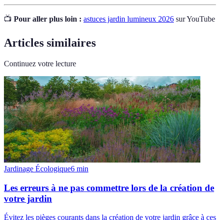
📺
Pour aller plus loin :
astuces jardin lumineux 2026
sur YouTube
Articles similaires
Continuez votre lecture
Jardinage Écologique
6
min
Les erreurs à ne pas commettre lors de la création de
votre jardin
Évitez les pièges courants dans la création de votre jardin grâce à ces