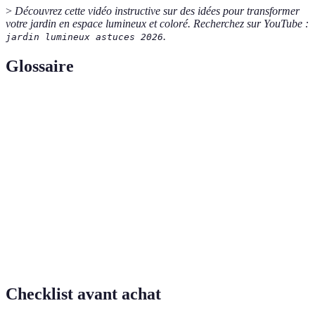
>
Découvrez cette vidéo instructive sur des idées pour transformer
votre jardin en espace lumineux et coloré. Recherchez sur YouTube :
.
jardin lumineux astuces 2026
Glossaire
Terme
Définition
Pratique consistant à cultiver des plantes et à
Jardinage
aménager un espace extérieur.
Éclairage
Source de lumière à basse consommation
LED
énergétique, souvent utilisée en extérieur.
Plantes
Plantes qui poussent dans les milieux aquatiques,
aquatiques
apportant vie et couleur aux jardins.
Checklist avant achat