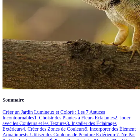
Sommaire
Créer un Jardin Lumineux et Coloré : Les 7 Astuces
Incontournables
1. Choisir des Plantes à Fleurs Éclatantes
2. Jouer
avec les Couleurs et les Textures
3. Installer des Éclairages
Extérieurs
4. Créer des Zones de Couleurs
5. Incorporer des Élément
Aquatiques
6. Utiliser des Couleurs de Peinture Extérieure
7. Ne Pas