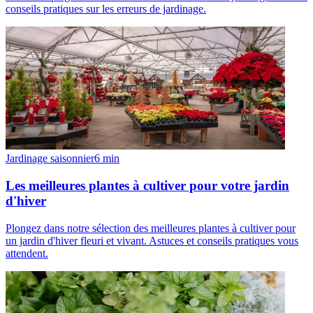
conseils pratiques sur les erreurs de jardinage.
Jardinage saisonnier
6
min
Les meilleures plantes à cultiver pour votre jardin
d'hiver
Plongez dans notre sélection des meilleures plantes à cultiver pour
un jardin d'hiver fleuri et vivant. Astuces et conseils pratiques vous
attendent.