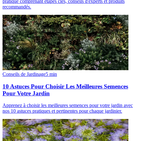
pratique comprenant étapes clés, conseils d'experts et produits
recommandés.
Conseils de Jardinage
5
min
10 Astuces Pour Choisir Les Meilleures Semences
Pour Votre Jardin
Apprenez à choisir les meilleures semences pour votre jardin avec
nos 10 astuces pratiques et pertinentes pour chaque jardinier.