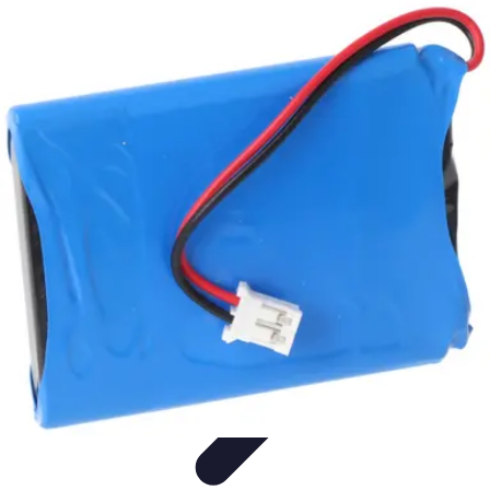
Passion Jardinage
Biodiversité
Jardinage Potager
Plantes et Écologie
Choix des
Plantes
Conseils de Jardinage
Passion Jardinage