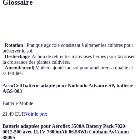
Glossaire
Terme
Définition
|
Rotation
| Pratique agricole consistant à alterner les cultures pour
préserver le sol.
|
Désherbage
| Action de retirer les mauvaises herbes pour favoriser
la croissance des plantes cultivées.
|
Amendement
| Matière ajoutée au sol pour améliorer sa qualité et
sa fertilité.
AccuCell batterie adapté pour Nintendo Advance SP, batterie
AGS-003
Batterie Mobile
21.49
EUR
Voir le prix
Batterie adaptéee pour Aeroflex 3500A Battery Pack 7020-
0012-500 avec 11.1V 7800mAh 86.58Wh Cobham AvComm
8800S