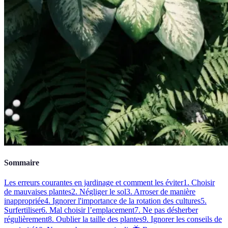
Sommaire
Les erreurs courantes en jardinage et comment les éviter
1. Choisir
de mauvaises plantes
2. Négliger le sol
3. Arroser de manière
inappropriée
4. Ignorer l'importance de la rotation des cultures
5.
Surfertiliser
6. Mal choisir l’emplacement
7. Ne pas désherber
régulièrement
8. Oublier la taille des plantes
9. Ignorer les conseils de