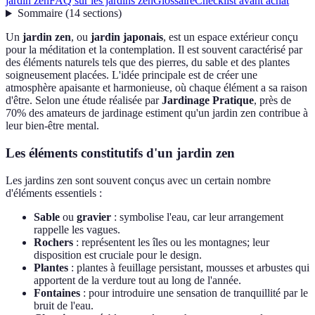
jardin zen
FAQ sur les jardins zen
Glossaire
Checklist avant achat
Sommaire
(
14
sections
)
Un
jardin zen
, ou
jardin japonais
, est un espace extérieur conçu
pour la méditation et la contemplation. Il est souvent caractérisé par
des éléments naturels tels que des pierres, du sable et des plantes
soigneusement placées. L'idée principale est de créer une
atmosphère apaisante et harmonieuse, où chaque élément a sa raison
d'être. Selon une étude réalisée par
Jardinage Pratique
, près de
70% des amateurs de jardinage estiment qu'un jardin zen contribue à
leur bien-être mental.
Les éléments constitutifs d'un jardin zen
Les jardins zen sont souvent conçus avec un certain nombre
d'éléments essentiels :
Sable
ou
gravier
: symbolise l'eau, car leur arrangement
rappelle les vagues.
Rochers
: représentent les îles ou les montagnes; leur
disposition est cruciale pour le design.
Plantes
: plantes à feuillage persistant, mousses et arbustes qui
apportent de la verdure tout au long de l'année.
Fontaines
: pour introduire une sensation de tranquillité par le
bruit de l'eau.