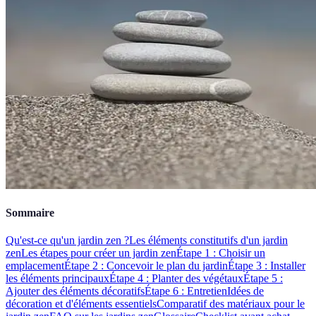
Sommaire
Qu'est-ce qu'un jardin zen ?
Les éléments constitutifs d'un jardin
zen
Les étapes pour créer un jardin zen
Étape 1 : Choisir un
emplacement
Étape 2 : Concevoir le plan du jardin
Étape 3 : Installer
les éléments principaux
Étape 4 : Planter des végétaux
Étape 5 :
Ajouter des éléments décoratifs
Étape 6 : Entretien
Idées de
décoration et d'éléments essentiels
Comparatif des matériaux pour le