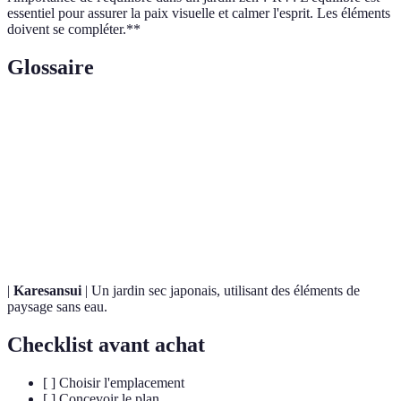
essentiel pour assurer la paix visuelle et calmer l'esprit. Les éléments
doivent se compléter.**
Glossaire
Terme
Définition
Bonsaï
Arbre miniaturisé, symbole de la nature en petite taille.
Mousse, souvent utilisée dans les jardins japonais pour
Moss
créer une base naturelle.
|
Karesansui
| Un jardin sec japonais, utilisant des éléments de
paysage sans eau.
Checklist avant achat
[ ] Choisir l'emplacement
[ ] Concevoir le plan