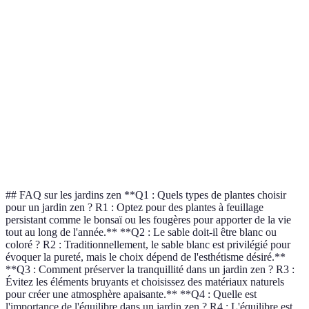
Esthétique
Élevée
Élevée
Variée
Entretien
Facile
Facile
Modéré
Coût
Économique
Économique
Variable
Symbolisme
Piscine
Fleuve
Montagne
Bon pour le
Excellent
Verdict
Indispensable
sol
choix
## FAQ sur les jardins zen **Q1 : Quels types de plantes choisir
pour un jardin zen ? R1 : Optez pour des plantes à feuillage
persistant comme le bonsaï ou les fougères pour apporter de la vie
tout au long de l'année.** **Q2 : Le sable doit-il être blanc ou
coloré ? R2 : Traditionnellement, le sable blanc est privilégié pour
évoquer la pureté, mais le choix dépend de l'esthétisme désiré.**
**Q3 : Comment préserver la tranquillité dans un jardin zen ? R3 :
Évitez les éléments bruyants et choisissez des matériaux naturels
pour créer une atmosphère apaisante.** **Q4 : Quelle est
l'importance de l'équilibre dans un jardin zen ? R4 : L'équilibre est