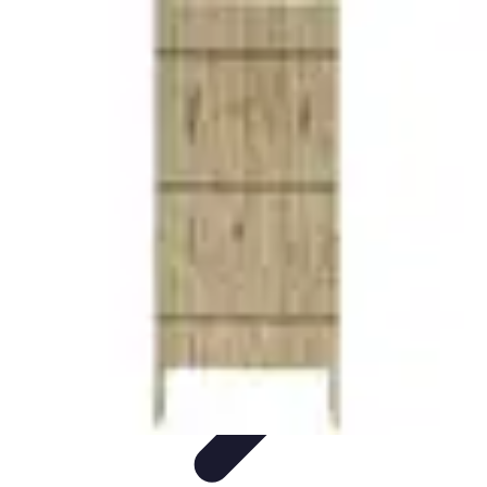
Passion Jardinage
Biodiversité
Jardinage Potager
Plantes et Écologie
Choix des
Plantes
Conseils de Jardinage
Passion Jardinage