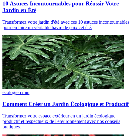
10 Astuces Incontournables pour Réussir Votre
Jardin en Été
Transformez votre jardin d'été avec ces 10 astuces incontournables
pour en faire un véritable havre de paix cet été.
écologie
5
min
Comment Créer un Jardin Écologique et Productif
Transformez votre espace extérieur en un jardin écologique
productif et respectueux de l'environnement avec nos conseils
pratiques.