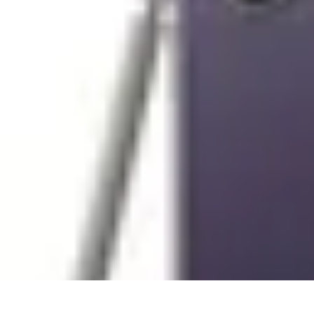
Passion Jardinage
Biodiversité
Jardinage Potager
Plantes et Écologie
Choix des Plantes
Co
Passion Jardinage