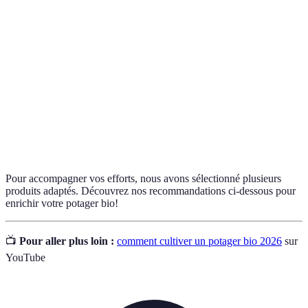
Potager
Jardin où l'on cultive des légumes et fruits sans
bio
produits chimiques.
Rotation
Changement de type de culture sur une même
des
parcelle d'une année à l'autre.
cultures
Plantes
Plantes qui s’entraident pour croître, réduisant les
compagnes
nuisibles et favorisant la biodiversité.
Pour accompagner vos efforts, nous avons sélectionné plusieurs
produits adaptés. Découvrez nos recommandations ci-dessous pour
enrichir votre potager bio!
📺
Pour aller plus loin :
comment cultiver un potager bio 2026
sur
YouTube