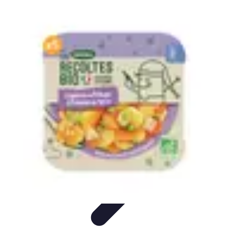
Passion Jardinage
Biodiversité
Jardinage Potager
Plantes et Écologie
Choix des
Plantes
Conseils de Jardinage
Passion Jardinage