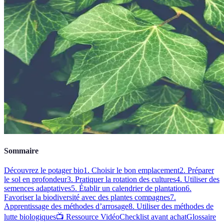
Sommaire
Découvrez le potager bio
1. Choisir le bon emplacement
2. Préparer
le sol en profondeur
3. Pratiquer la rotation des cultures
4. Utiliser des
semences adaptatives
5. Établir un calendrier de plantation
6.
Favoriser la biodiversité avec des plantes compagnes
7.
Apprentissage des méthodes d’arrosage
8. Utiliser des méthodes de
lutte biologiques
📺 Ressource Vidéo
Checklist avant achat
Glossaire