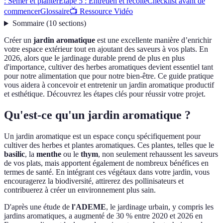
: Semer et planter
Étape 5 : Entretien et récolte
Checklist avant de
commencer
Glossaire
📺 Ressource Vidéo
Sommaire
(
10
sections
)
Créer un
jardin aromatique
est une excellente manière d’enrichir
votre espace extérieur tout en ajoutant des saveurs à vos plats. En
2026, alors que le jardinage durable prend de plus en plus
d'importance, cultiver des herbes aromatiques devient essentiel tant
pour notre alimentation que pour notre bien-être. Ce guide pratique
vous aidera à concevoir et entretenir un jardin aromatique productif
et esthétique. Découvrez les étapes clés pour réussir votre projet.
Qu'est-ce qu'un jardin aromatique ?
Un jardin aromatique est un espace conçu spécifiquement pour
cultiver des herbes et plantes aromatiques. Ces plantes, telles que le
basilic
, la
menthe
ou le
thym
, non seulement rehaussent les saveurs
de vos plats, mais apportent également de nombreux bénéfices en
termes de santé. En intégrant ces végétaux dans votre jardin, vous
encouragerez la biodiversité, attirerez des pollinisateurs et
contribuerez à créer un environnement plus sain.
D'après une étude de
l'ADEME
, le jardinage urbain, y compris les
jardins aromatiques, a augmenté de 30 % entre 2020 et 2026 en