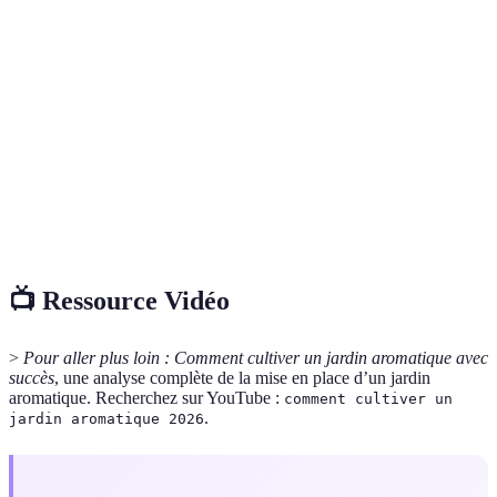
Plante dont les feuilles ou les fleurs sont utilisées
Aromatique
pour aromatiser des plats ou avoir un effet
médicinal.
Mélange de matières organiques en décomposition,
Compost
utilisé pour enrichir le sol et améliorer sa structure.
Mesure de l’acidité ou de l’alcalinité d’un sol,
pH
essentiel pour la croissance des plantes.
📺 Ressource Vidéo
>
Pour aller plus loin : Comment cultiver un jardin aromatique avec
succès
, une analyse complète de la mise en place d’un jardin
aromatique. Recherchez sur YouTube :
comment cultiver un
.
jardin aromatique 2026