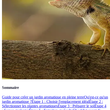
Sommaire
Guide pour créer un jardin aromatique en pleine terre
Qu'est-ce qu'un
jardin aromatique ?
Étape 1 : Choisir l'emplacement idéal
Étape 2 :
Sélectionner les plantes aromatiques
Étape 3 : Préparer le sol
Étape 4