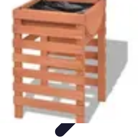
Passion Jardinage
Biodiversité
Jardinage Potager
Plantes et Écologie
Choix des
Plantes
Conseils de Jardinage
Passion Jardinage