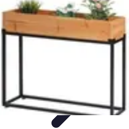
Passion Jardinage
Biodiversité
Jardinage Potager
Plantes et Écologie
Choix des
Plantes
Conseils de Jardinage
Passion Jardinage