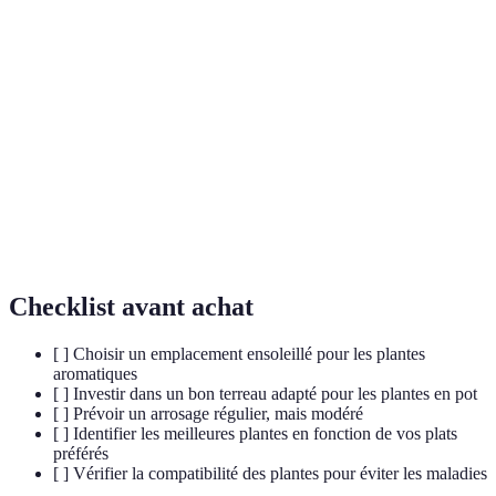
Plante dont les feuilles, fleurs, tiges ou racines
Plante
peuvent être utilisées pour apporter une saveur ou
aromatique
un parfum.
Substance aromatique tirée de plantes, souvent
Épice
utilisée en cuisine pour assaisonner les plats.
Plante qui persiste et repousse d'année en année sans
Vivace
nécessiter d'être replantée.
Checklist avant achat
[ ] Choisir un emplacement ensoleillé pour les plantes
aromatiques
[ ] Investir dans un bon terreau adapté pour les plantes en pot
[ ] Prévoir un arrosage régulier, mais modéré
[ ] Identifier les meilleures plantes en fonction de vos plats
préférés
[ ] Vérifier la compatibilité des plantes pour éviter les maladies