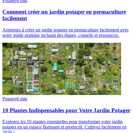
Potager
6
min
Comment créer un jardin potager en permaculture
facilement
Apprenez à créer un jardin potager en permaculture facilement avec
notre guide pratique incluant des étapes, conseils et ressources.
Potager
6
min
10 Plantes Indispensables pour Votre Jardin Potager
Explorez les 10 plantes essentielles pour transformer votre jardin
potager en un espace florissant et productif. Cultivez facilement en
2026 !