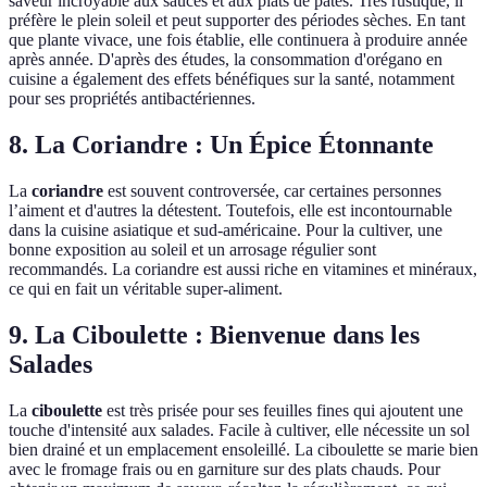
saveur incroyable aux sauces et aux plats de pâtes. Très rustique, il
préfère le plein soleil et peut supporter des périodes sèches. En tant
que plante vivace, une fois établie, elle continuera à produire année
après année. D'après des études, la consommation d'orégano en
cuisine a également des effets bénéfiques sur la santé, notamment
pour ses propriétés antibactériennes.
8. La Coriandre : Un Épice Étonnante
La
coriandre
est souvent controversée, car certaines personnes
l’aiment et d'autres la détestent. Toutefois, elle est incontournable
dans la cuisine asiatique et sud-américaine. Pour la cultiver, une
bonne exposition au soleil et un arrosage régulier sont
recommandés. La coriandre est aussi riche en vitamines et minéraux,
ce qui en fait un véritable super-aliment.
9. La Ciboulette : Bienvenue dans les
Salades
La
ciboulette
est très prisée pour ses feuilles fines qui ajoutent une
touche d'intensité aux salades. Facile à cultiver, elle nécessite un sol
bien drainé et un emplacement ensoleillé. La ciboulette se marie bien
avec le fromage frais ou en garniture sur des plats chauds. Pour