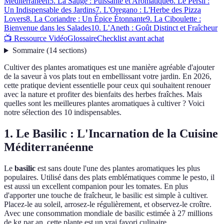
Méditerranéen
5. La Sauge : Puissante et Aromatique
6. Le Persil :
Un Indispensable des Jardins
7. L'Oregano : L'Herbe des Pizza
Lovers
8. La Coriandre : Un Épice Étonnante
9. La Ciboulette :
Bienvenue dans les Salades
10. L’Aneth : Goût Distinct et Fraîcheur
📺 Ressource Vidéo
Glossaire
Checklist avant achat
Sommaire
(
14
sections
)
Cultiver des plantes aromatiques est une manière agréable d'ajouter
de la saveur à vos plats tout en embellissant votre jardin. En 2026,
cette pratique devient essentielle pour ceux qui souhaitent renouer
avec la nature et profiter des bienfaits des herbes fraîches. Mais
quelles sont les meilleures plantes aromatiques à cultiver ? Voici
notre sélection des 10 indispensables.
1. Le Basilic : L'Incarnation de la Cuisine
Méditerranéenne
Le
basilic
est sans doute l'une des plantes aromatiques les plus
populaires. Utilisé dans des plats emblématiques comme le pesto, il
est aussi un excellent companion pour les tomates. En plus
d'apporter une touche de fraîcheur, le basilic est simple à cultiver.
Placez-le au soleil, arrosez-le régulièrement, et observez-le croître.
Avec une consommation mondiale de basilic estimée à 27 millions
de kg par an, cette plante est un vrai favori culinaire.