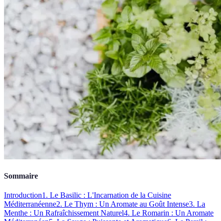
Sommaire
Introduction
1. Le Basilic : L'Incarnation de la Cuisine
Méditerranéenne
2. Le Thym : Un Aromate au Goût Intense
3. La
Menthe : Un Rafraîchissement Naturel
4. Le Romarin : Un Aromate