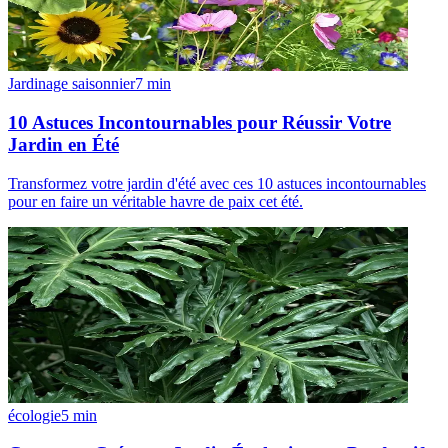
Jardinage saisonnier
7
min
10 Astuces Incontournables pour Réussir Votre
Jardin en Été
Transformez votre jardin d'été avec ces 10 astuces incontournables
pour en faire un véritable havre de paix cet été.
écologie
5
min