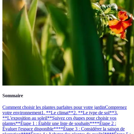
Sommaire
Comment choisir les plantes parfaites pour votre jardin
Comprenez
votre environnement
1. **Le climat**
2. **Le type de sol**
3.
**L'exposition au soleil**
Suivez ces étapes pour choisir vos
plantes
**Étape 1 : Établir une liste de souhaits**
**Étape 2 :
Évaluer l'espace disponible**
**Étape 3 : Considérer la saison de