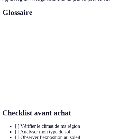
Glossaire
Terme
Définition
Plantes
Plantes qui vivent plusieurs années.
vivaces
Plantes
Plantes qui ne vivent qu'une saison.
annuelles
Sol au pH inférieur à 7, où certaines plantes
Sol acide
prospèrent.
Checklist avant achat
[ ] Vérifier le climat de ma région
[ ] Analyser mon type de sol
[ ] Observer l’exposition au soleil