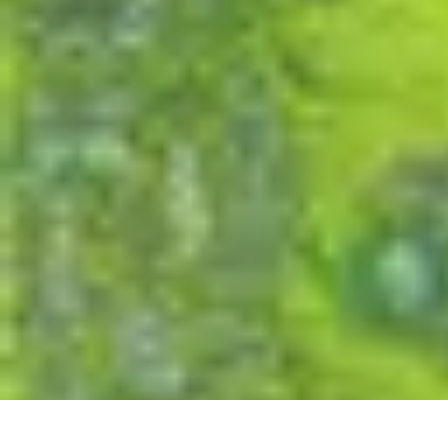
Passion Jardinage
Biodiversité
Jardinage Potager
Plantes et Écologie
Choix des Plantes
Co
Passion Jardinage