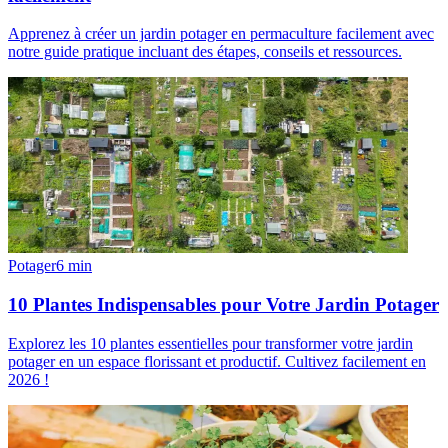
Apprenez à créer un jardin potager en permaculture facilement avec
notre guide pratique incluant des étapes, conseils et ressources.
Potager
6
min
10 Plantes Indispensables pour Votre Jardin Potager
Explorez les 10 plantes essentielles pour transformer votre jardin
potager en un espace florissant et productif. Cultivez facilement en
2026 !