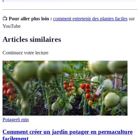
📺
Pour aller plus loin :
comment entretenir des plantes faciles
sur
YouTube
Articles similaires
Continuez votre lecture
Potager
6
min
Comment créer un jardin potager en permaculture
facilement