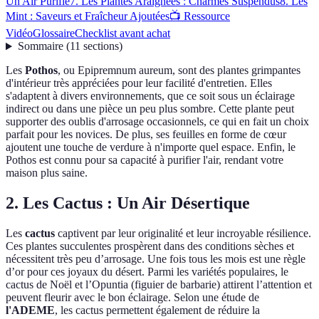
Un Air Purifié
7. Les Plantes Araignées : Charmes Suspendus
8. Les
Mint : Saveurs et Fraîcheur Ajoutées
📺 Ressource
Vidéo
Glossaire
Checklist avant achat
Sommaire
(
11
sections
)
Les
Pothos
, ou Epipremnum aureum, sont des plantes grimpantes
d'intérieur très appréciées pour leur facilité d'entretien. Elles
s'adaptent à divers environnements, que ce soit sous un éclairage
indirect ou dans une pièce un peu plus sombre. Cette plante peut
supporter des oublis d'arrosage occasionnels, ce qui en fait un choix
parfait pour les novices. De plus, ses feuilles en forme de cœur
ajoutent une touche de verdure à n'importe quel espace. Enfin, le
Pothos est connu pour sa capacité à purifier l'air, rendant votre
maison plus saine.
2. Les Cactus : Un Air Désertique
Les
cactus
captivent par leur originalité et leur incroyable résilience.
Ces plantes succulentes prospèrent dans des conditions sèches et
nécessitent très peu d’arrosage. Une fois tous les mois est une règle
d’or pour ces joyaux du désert. Parmi les variétés populaires, le
cactus de Noël et l’Opuntia (figuier de barbarie) attirent l’attention et
peuvent fleurir avec le bon éclairage. Selon une étude de
l'ADEME
, les cactus permettent également de réduire la