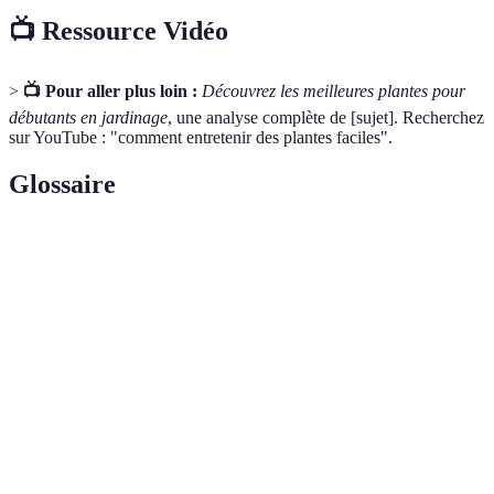
📺 Ressource Vidéo
>
📺 Pour aller plus loin :
Découvrez les meilleures plantes pour
débutants en jardinage
, une analyse complète de [sujet]. Recherchez
sur YouTube : "comment entretenir des plantes faciles".
Glossaire
Terme
Définition
Plante
Plante stockant l'eau dans ses feuilles ou tiges pour
succulente
résister à la sécheresse.
Lumière
Lumière qui ne vient pas directement du soleil,
indirecte
souvent filtrée par un rideau ou un obstacle.
Éclairage
Condition où la lumière est limitée, typiquement dans
faible
des pièces avec peu de fenêtres.