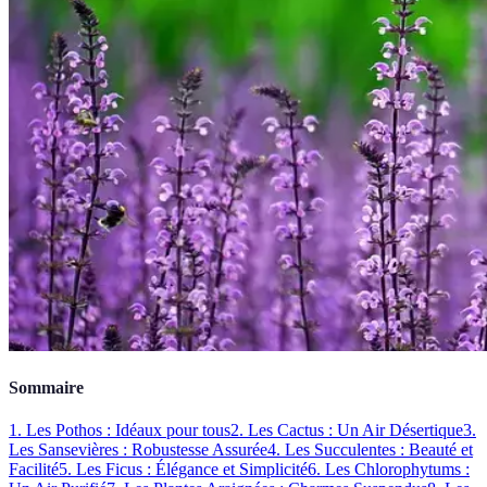
Sommaire
1. Les Pothos : Idéaux pour tous
2. Les Cactus : Un Air Désertique
3.
Les Sansevières : Robustesse Assurée
4. Les Succulentes : Beauté et
Facilité
5. Les Ficus : Élégance et Simplicité
6. Les Chlorophytums :