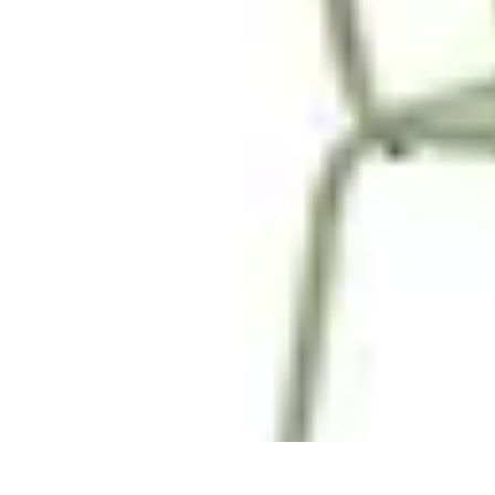
Passion Jardinage
Biodiversité
Jardinage Potager
Plantes et Écologie
Choix des Plantes
Co
Passion Jardinage