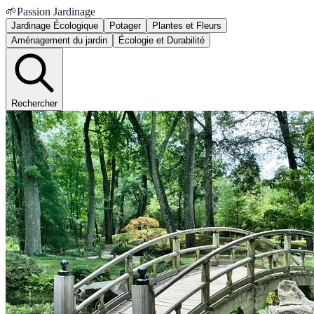
🌱
Passion Jardinage
Jardinage Écologique
Potager
Plantes et Fleurs
Aménagement du jardin
Écologie et Durabilité
Rechercher