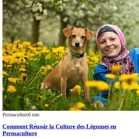
Permaculture
6
min
Comment Réussir la Culture des Légumes en
Permaculture