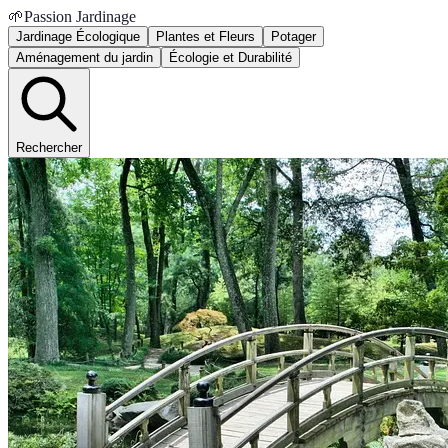
🌱
Passion Jardinage
Jardinage Écologique
Plantes et Fleurs
Potager
Aménagement du jardin
Écologie et Durabilité
Rechercher