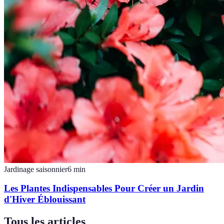
Jardinage saisonnier
6
min
Les Plantes Indispensables Pour Créer un Jardin
d'Hiver Éblouissant
Tous les articles