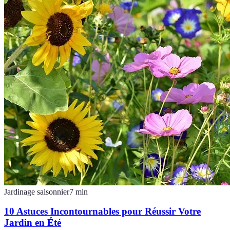
Jardinage saisonnier
7
min
10 Astuces Incontournables pour Réussir Votre
Jardin en Été