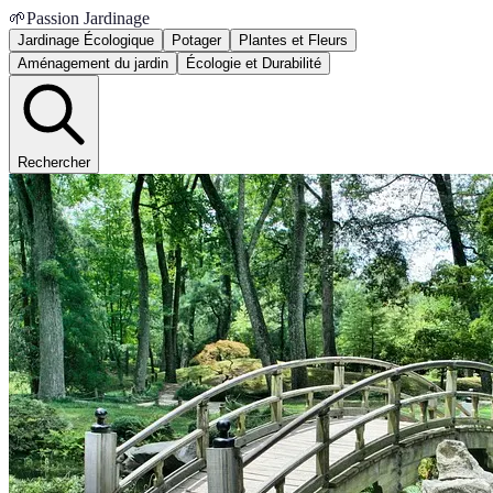
🌱
Passion Jardinage
Jardinage Écologique
Potager
Plantes et Fleurs
Aménagement du jardin
Écologie et Durabilité
Rechercher