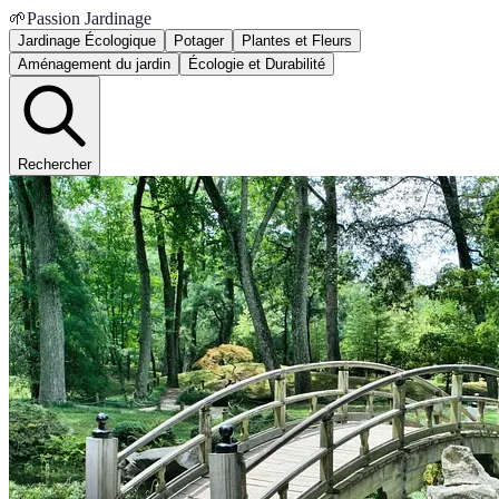
🌱
Passion Jardinage
Jardinage Écologique
Potager
Plantes et Fleurs
Aménagement du jardin
Écologie et Durabilité
Rechercher