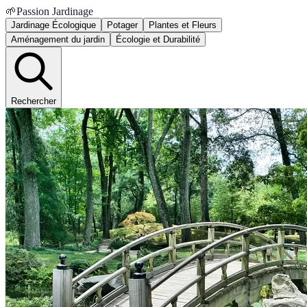
🌱
Passion Jardinage
Jardinage Écologique
Potager
Plantes et Fleurs
Aménagement du jardin
Écologie et Durabilité
Rechercher