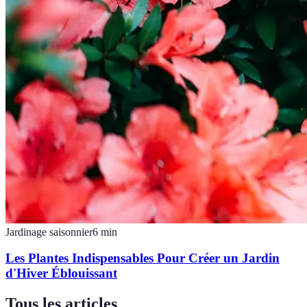
Jardinage saisonnier
6
min
Les Plantes Indispensables Pour Créer un Jardin
d'Hiver Éblouissant
Tous les articles