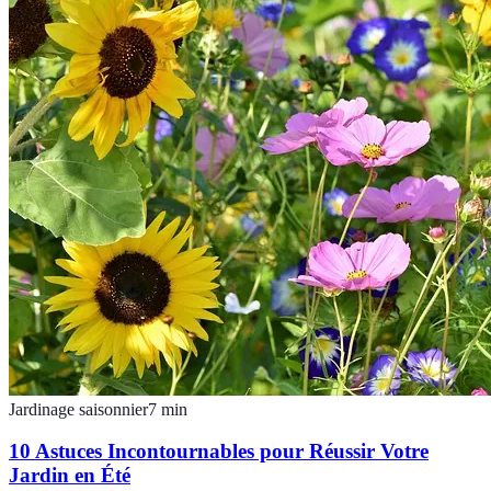
Jardinage saisonnier
7
min
10 Astuces Incontournables pour Réussir Votre
Jardin en Été